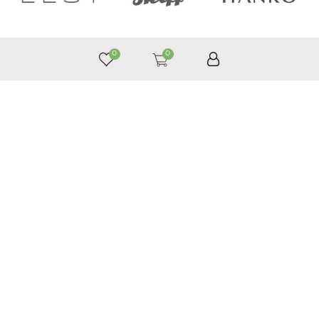
0
0
050 187 33 33
Графік роботи з 9:00 до 21:00
©
Приймаємо до оплати