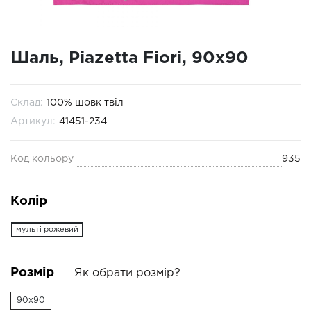
Шаль, Piazetta Fiori, 90х90
Склад:
100% шовк твіл
Артикул:
41451-234
Код кольору
935
Колір
мульті рожевий
Розмір
Як обрати розмір?
90x90