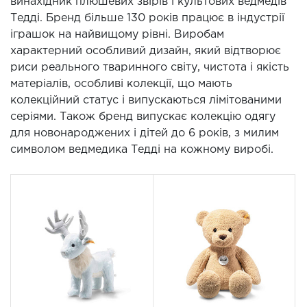
винахідник плюшевих звірів і культових ведмедів
Тедді. Бренд більше 130 років працює в індустрії
іграшок на найвищому рівні. Виробам
характерний особливий дизайн, який відтворює
риси реального тваринного світу, чистота і якість
матеріалів, особливі колекції, що мають
колекційний статус і випускаються лімітованими
серіями. Також бренд випускає колекцію одягу
для новонароджених і дітей до 6 років, з милим
символом ведмедика Тедді на кожному виробі.