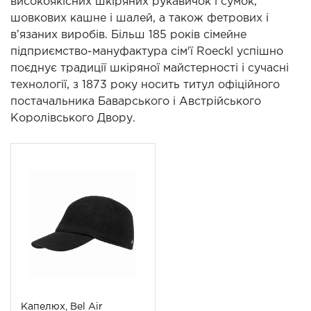
високоякісних шкіряних рукавичок і сумок,
шовкових кашне і шалей, а також фетрових і
вʼязаних виробів. Більш 185 років сімейне
підприємство-мануфактура сім'ї Roeckl успішно
поєднує традиції шкіряної майстерності і сучасні
технології, з 1873 року носить титул офіційного
постачальника Баварського і Австрійського
Королівського Двору.
Капелюх, Bel Air