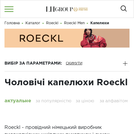
Головна
Каталог
Roeckl
Roeckl Men
Капелюхи
RU
UA
|
Доброго дня! Що Ви шукаєте?
Увійти
/
Реєстрація
КАТАЛОГ
ВИБІР ЗА ПАРАМЕТРАМИ:
050 187 33 33
Графік роботи з 9:00 до 21:00
Чоловічі капелюхи Roeckl
ПРО НАС
КОНТАКТИ
актуальне
за популярністю
за ціною
за алфавітом
БЛОГ
Roeckl - провідний німецький виробник