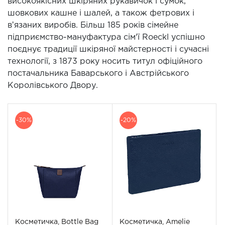
високоякісних шкіряних рукавичок і сумок,
шовкових кашне і шалей, а також фетрових і
вʼязаних виробів. Більш 185 років сімейне
підприємство-мануфактура сім'ї Roeckl успішно
поєднує традиції шкіряної майстерності і сучасні
технології, з 1873 року носить титул офіційного
постачальника Баварського і Австрійського
Королівського Двору.
-30%
-20%
Косметичка, Bottle Bag
Косметичка, Amelie