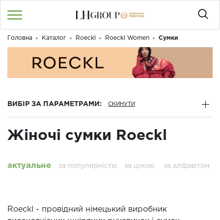
Головна
Каталог
Roeckl
Roeckl Women
Сумки
RU
UA
|
Доброго дня! Що Ви шукаєте?
Увійти
/
Реєстрація
КАТАЛОГ
ВИБІР ЗА ПАРАМЕТРАМИ:
050 187 33 33
Графік роботи з 9:00 до 21:00
Жіночі сумки Roeckl
ПРО НАС
КОНТАКТИ
актуальне
за популярністю
за ціною
за алфавітом
БЛОГ
Roeckl - провідний німецький виробник