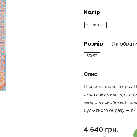
Колір
блакитний
Розмір
Як обрати
53x53
Опис
Шовкова шаль Tropical F
екзотичних квітів, стил
мандрів і свободи. Ніжн
будь-якого образу — як у
4 640 грн.