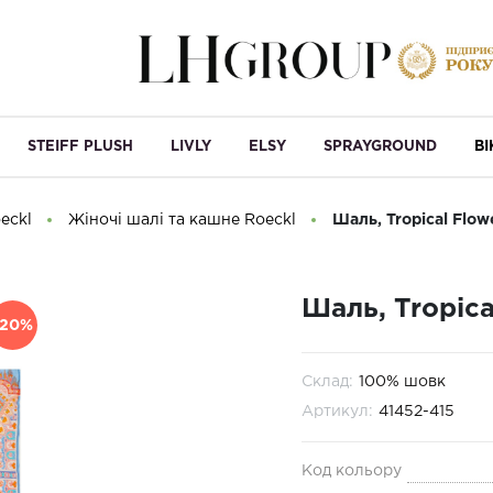
STEIFF PLUSH
LIVLY
ELSY
SPRAYGROUND
B
eckl
Жіночі шалі та кашне Roeckl
Шаль, Tropical Flow
Шаль, Tropica
-20%
Склад:
100% шовк
Артикул:
41452-415
Код кольору