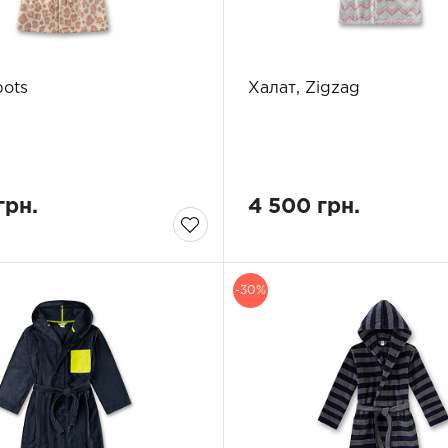
pots
Халат, Zigzag
грн.
4 500 грн.
-30%