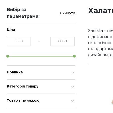
Халати
Вибір за
параметрами:
Ціна
Sanetta - н
підприємств
екологічнос
стандартами
дизайном, д
Новинка
Так
2
Категорія товару
Халати
23
Товар зі знижкою