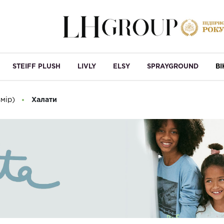
STEIFF PLUSH
LIVLY
ELSY
SPRAYGROUND
B
змір)
Халати