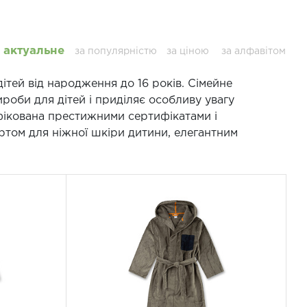
актуальне
за популярністю
за ціною
за алфавітом
дітей від народження до 16 років. Сімейне
роби для дітей і приділяє особливу увагу
ифікована престижними сертифікатами і
ртом для ніжної шкіри дитини, елегантним