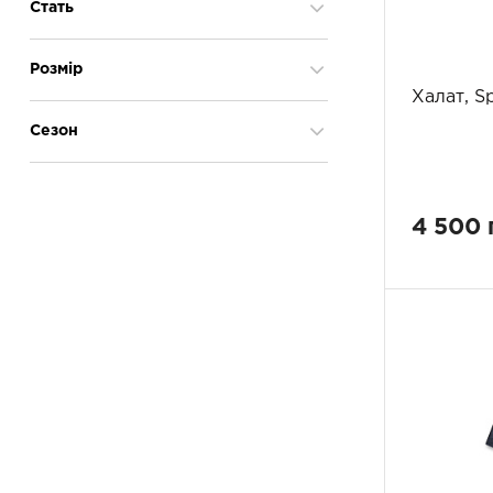
Так
11
Стать
жіноча
12
Розмір
чоловіча
11
Халат, S
92
2
Сезон
98
4
104
7
База
2
116
8
Весна-літо
11
4 500 
128
13
Осінь-зима
10
140
21
152
19
164
20
176
20
188
2