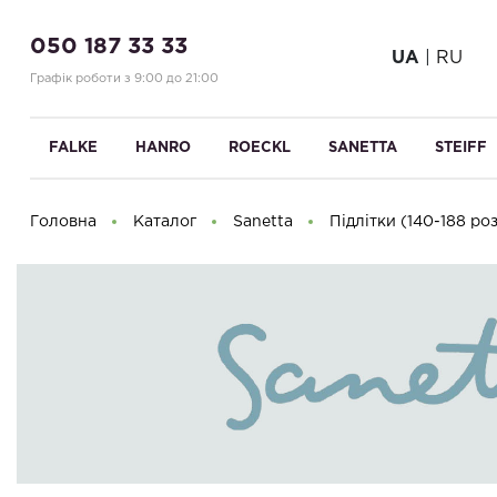
050 187 33 33
UA
|
RU
Графік роботи з 9:00 до 21:00
FALKE
HANRO
ROECKL
SANETTA
STEIFF
Головна
Каталог
Sanetta
Підлітки (140-188 ро
Доброго дня! Що Ви шукаєте?