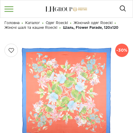
Головна
Каталог
Одяг Roeckl
Жіночий одяг Roeckl
RU
UA
|
Жіночі шалі та кашне Roeckl
Шаль, Flower Parade, 120x120
Доброго дня! Що Ви шукаєте?
Увійти
/
Реєстрація
-30%
КАТАЛОГ
050 187 33 33
Графік роботи з 9:00 до 21:00
ПРО НАС
КОНТАКТИ
БЛОГ