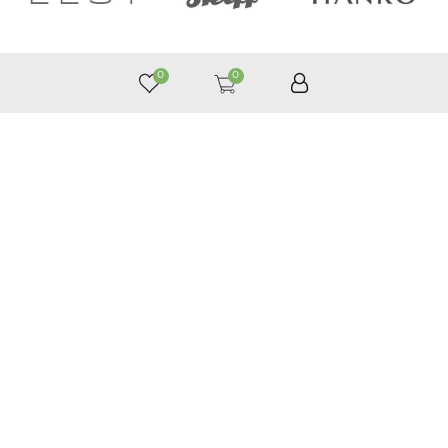
0
0
050 187 33 33
Графік роботи з 9:00 до 21:00
©
Приймаємо до оплати