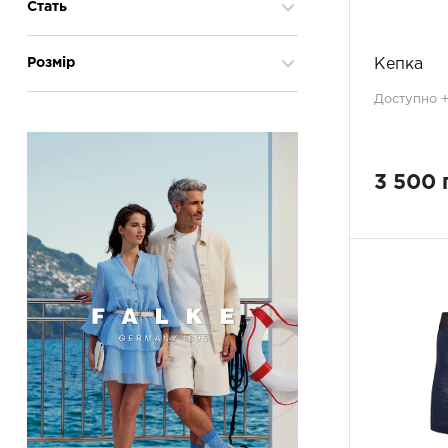
білий
9
Стать
блакитний
1
зелений
1
унісекс
5
Розмір
Кепка
світло-сірий
3
чоловіча
38
синій
21
Доступно +3
ONESIZE
1
сірий
6
S
11
сірий меланж
2
S-M
1
темно-синій
2
3 500 
M
19
червоний
7
L
22
чорний
32
L-XL
1
XL
20
XXL
5
OS
4
39-41
14
42-43
15
44-45
13
M/L
1
XL/XXL
1