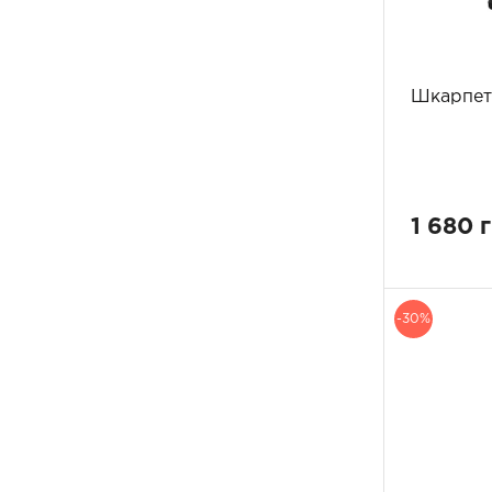
Шкарпетк
1 680 
-30%