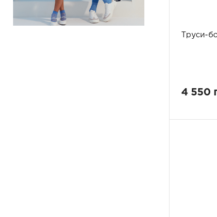
Труси-бо
4 550 