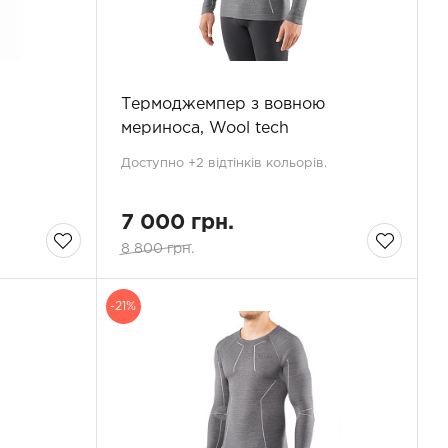
Термоджемпер з вовною
мериноса, Wool tech
Доступно +2 відтінків кольорів.
7 000 грн.
8 800 грн.
-21%