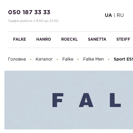
050 187 33 33
UA
|
RU
Графік роботи з 9:00 до 21:00
FALKE
HANRO
ROECKL
SANETTA
STEIFF
Головна
Каталог
Falke
Falke Men
Sport ES
Доброго дня! Що Ви шукаєте?