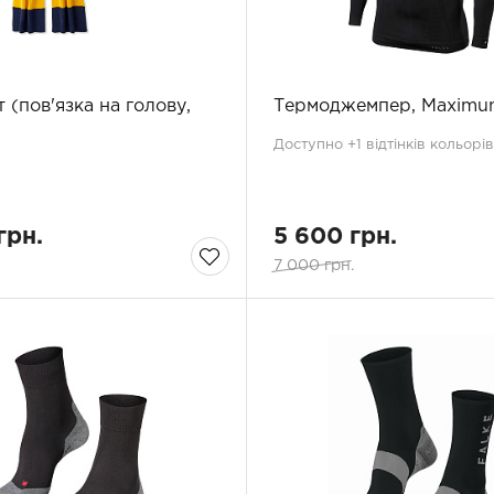
 (пов'язка на голову,
Термоджемпер, Maxim
Доступно +1 відтінків кольорів
грн.
5 600 грн.
7 000 грн.