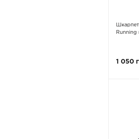
Шкарпетк
Running
1 050 