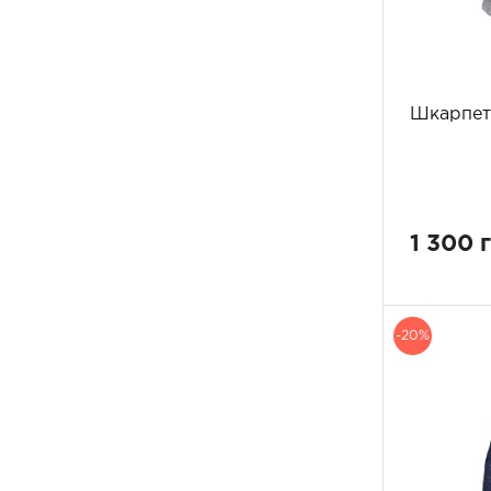
Шкарпет
1 300 
-20%