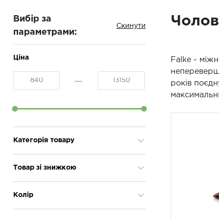
Чолов
Вибір за
параметрами:
Ціна
Falke - між
непереверше
років поєдну
максимальн
Категорія товару
Аксесуари
4
Товар зі знижкою
Одяг чоловічий
10
Термобілизна чоловіча
14
Так
16
Колір
Шкарпетки чоловічі
15