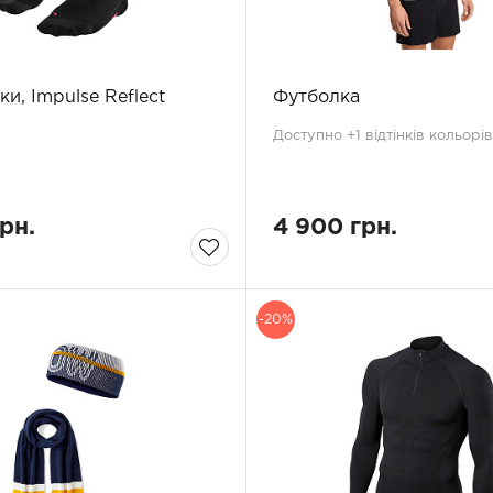
и, Impulse Reflect
Футболкa
Доступно +1 відтінків кольорів
грн.
4 900 грн.
-20%