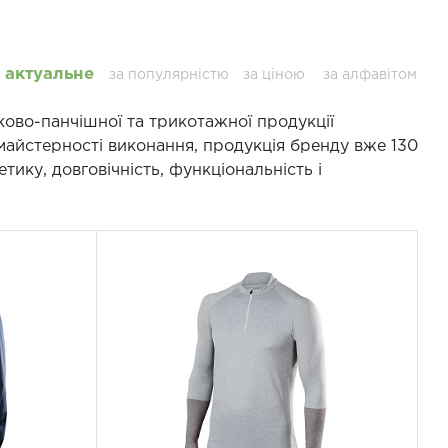
актуальне
за популярністю
за ціною
за алфавітом
ово-панчішної та трикотажної продукції
 майстерності виконання, продукція бренду вже 130
етику, довговічність, функціональність і