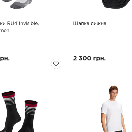
и RU4 Invisible,
Шапка лижна
 men
грн.
2 300 грн.