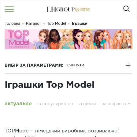
Головна
Каталог
Top Model
Іграшки
RU
UA
|
Доброго дня! Що Ви шукаєте?
Увійти
/
Реєстрація
КАТАЛОГ
ВИБІР ЗА ПАРАМЕТРАМИ:
050 187 33 33
Графік роботи з 9:00 до 21:00
Іграшки Top Model
ПРО НАС
КОНТАКТИ
актуальне
за популярністю
за ціною
за алфавітом
БЛОГ
TOPModel – німецький виробник розвиваючої