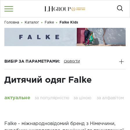
Головна
Каталог
Falke
Falke Kids
RU
UA
|
Доброго дня! Що Ви шукаєте?
Увійти
/
Реєстрація
КАТАЛОГ
ВИБІР ЗА ПАРАМЕТРАМИ:
050 187 33 33
Графік роботи з 9:00 до 21:00
Дитячий одяг Falke
ПРО НАС
КОНТАКТИ
актуальне
за популярністю
за ціною
за алфавітом
БЛОГ
Falke - міжнародновідомий бренд з Німеччини,