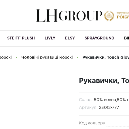
STEIFF PLUSH
LIVLY
ELSY
SPRAYGROUND
B
Roeckl
Чоловічі рукавиці Roeckl
Рукавички, Touch Glo
Рукавички, T
Склад:
50% вовна,50% п
Артикул:
23012-777
Код кольору