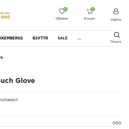
0
0
Обране
Кошик
Увійти
IKKEMBERGS
ВЗУТТЯ
SALE
...
Пошук
ve
ouch Glove
оліакріл
000