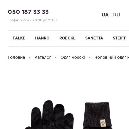
050 187 33 33
UA
|
RU
Графік роботи з 9:00 до 21:00
FALKE
HANRO
ROECKL
SANETTA
STEIFF
Головна
Каталог
Одяг Roeckl
Чоловічий одяг 
Доброго дня! Що Ви шукаєте?