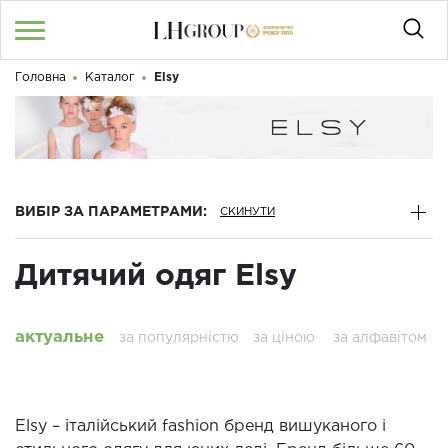
Головна
Каталог
Elsy
RU
UA
|
Доброго дня! Що Ви шукаєте?
Увійти
/
Реєстрація
КАТАЛОГ
ВИБІР ЗА ПАРАМЕТРАМИ:
050 187 33 33
Графік роботи з 9:00 до 21:00
Дитячий одяг Elsy
ПРО НАС
КОНТАКТИ
актуальне
за популярністю
за ціною
за алфавітом
БЛОГ
Elsy – італійський fashion бренд вишуканого і