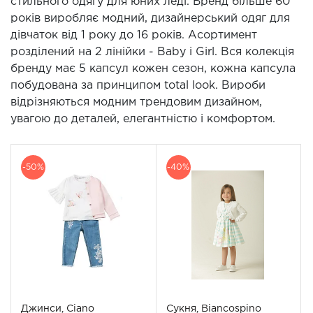
стильного одягу для юних леді. Бренд більше 60
років виробляє модний, дизайнерський одяг для
дівчаток від 1 року до 16 років. Асортимент
розділений на 2 лінійки - Baby і Girl. Вся колекція
бренду має 5 капсул кожен сезон, кожна капсула
побудована за принципом total look. Вироби
відрізняються модним трендовим дизайном,
увагою до деталей, елегантністю і комфортом.
-50%
-40%
Джинси, Ciano
Сукня, Biancospino