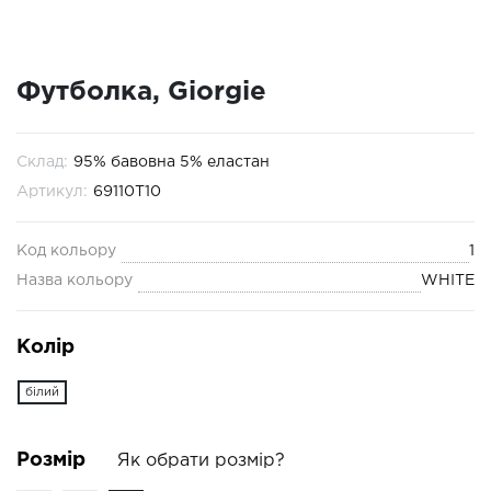
Футболка, Giorgie
Склад:
95% бавовна 5% еластан
Артикул:
69110T10
Код кольору
1
Назва кольору
WHITE
Колір
білий
Розмір
Як обрати розмір?