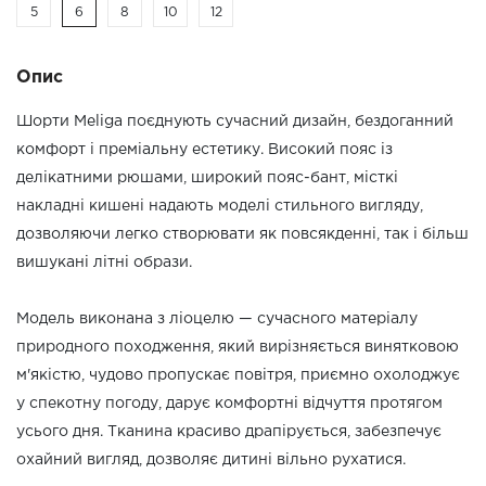
5
6
8
10
12
Опис
Шорти Meliga поєднують сучасний дизайн, бездоганний
комфорт і преміальну естетику. Високий пояс із
делікатними рюшами, широкий пояс-бант, місткі
накладні кишені надають моделі стильного вигляду,
дозволяючи легко створювати як повсякденні, так і більш
вишукані літні образи.
Модель виконана з ліоцелю — сучасного матеріалу
природного походження, який вирізняється винятковою
м'якістю, чудово пропускає повітря, приємно охолоджує
у спекотну погоду, дарує комфортні відчуття протягом
усього дня. Тканина красиво драпірується, забезпечує
охайний вигляд, дозволяє дитині вільно рухатися.