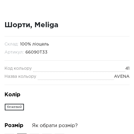
Шорти, Meliga
Склад:
100% ліоцель
Артикул:
66090T33
Код кольору
41
Назва кольору
AVENA
Колір
бежевий
Розмір
Як обрати розмір?