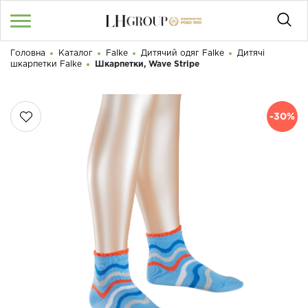
Головна
Каталог
Falke
Дитячий одяг Falke
Дитячі
RU
UA
|
шкарпетки Falke
Шкарпетки, Wave Stripe
Доброго дня! Що Ви шукаєте?
Увійти
/
Реєстрація
-30%
КАТАЛОГ
050 187 33 33
Графік роботи з 9:00 до 21:00
ПРО НАС
КОНТАКТИ
БЛОГ