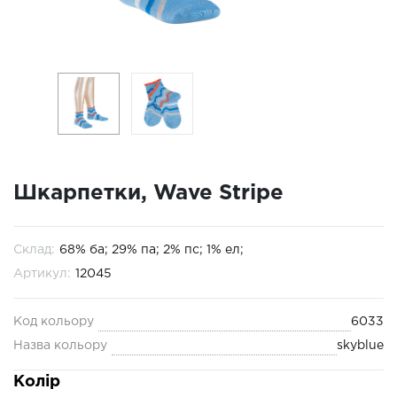
Шкарпетки, Wave Stripe
Склад:
68% ба; 29% па; 2% пс; 1% ел;
Артикул:
12045
Код кольору
6033
Назва кольору
skyblue
Колір