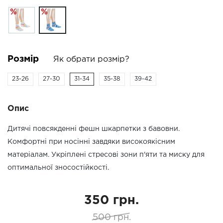
%
%
Розмір
Як обрати розмір?
23-26
27-30
31-34
35-38
39-42
Опис
Дитячі повсякденні фешн шкарпетки з бавовни.
Комфортні при носінні завдяки високоякісним
матеріалам. Укріплені стресові зони п'яти та миску для
оптимальної зносостійкості.
350 грн.
500 грн.