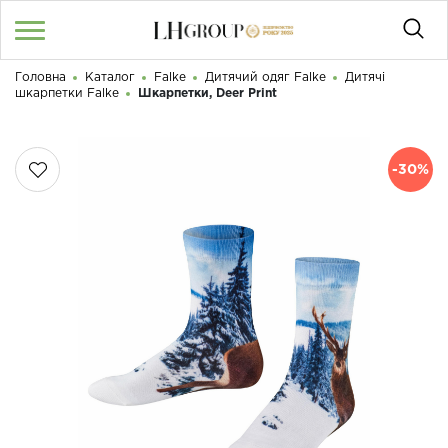
Головна
Каталог
Falke
Дитячий одяг Falke
Дитячі
RU
UA
|
шкарпетки Falke
Шкарпетки, Deer Print
Доброго дня! Що Ви шукаєте?
Увійти
/
Реєстрація
-30%
КАТАЛОГ
050 187 33 33
Графік роботи з 9:00 до 21:00
ПРО НАС
КОНТАКТИ
БЛОГ