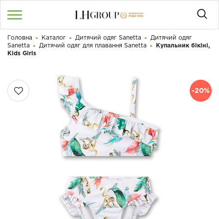
Головна
Каталог
Дитячий одяг Sanetta
Дитячий одяг
RU
UA
|
Sanetta
Дитячий одяг для плавання Sanetta
Купальник бікіні,
Доброго дня! Що Ви шукаєте?
Kids Girls
Увійти
/
Реєстрація
-20%
КАТАЛОГ
050 187 33 33
Графік роботи з 9:00 до 21:00
ПРО НАС
КОНТАКТИ
БЛОГ