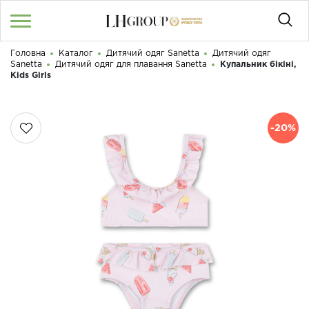
Головна
Каталог
Дитячий одяг Sanetta
Дитячий одяг
RU
UA
|
Sanetta
Дитячий одяг для плавання Sanetta
Купальник бікіні,
Доброго дня! Що Ви шукаєте?
Kids Girls
Увійти
/
Реєстрація
-20%
КАТАЛОГ
050 187 33 33
Графік роботи з 9:00 до 21:00
ПРО НАС
КОНТАКТИ
БЛОГ