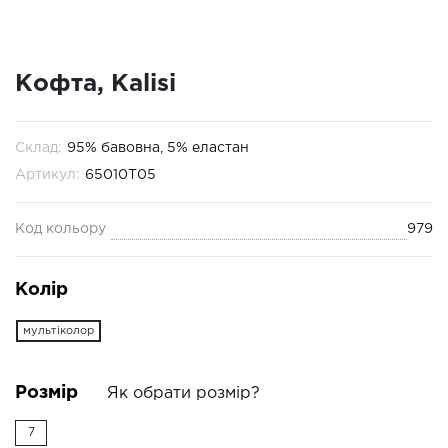
Кофта, Kalisi
Склад:
95% бавовна, 5% еластан
Артикул:
65010Т05
Код кольору
979
Колір
мультіколор
Розмір
Як обрати розмір?
7