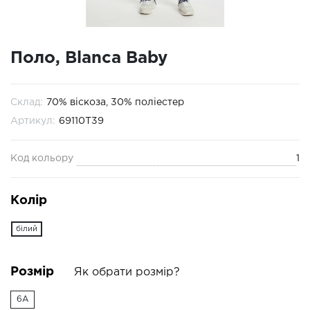
Поло, Blanca Baby
Склад:
70% віскоза, 30% поліестер
Артикул:
69110T39
Код кольору
1
Колір
білий
Розмір
Як обрати розмір?
6A