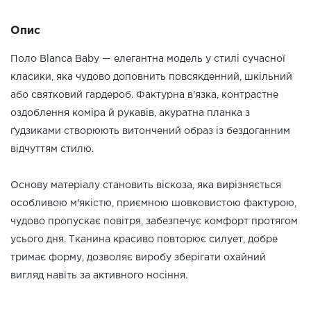
Опис
Поло Blanca Baby — елегантна модель у стилі сучасної
класики, яка чудово доповнить повсякденний, шкільний
або святковий гардероб. Фактурна в'язка, контрастне
оздоблення коміра й рукавів, акуратна планка з
ґудзиками створюють витончений образ із бездоганним
відчуттям стилю.
Основу матеріалу становить віскоза, яка вирізняється
особливою м'якістю, приємною шовковистою фактурою,
чудово пропускає повітря, забезпечує комфорт протягом
усього дня. Тканина красиво повторює силует, добре
тримає форму, дозволяє виробу зберігати охайний
вигляд навіть за активного носіння.