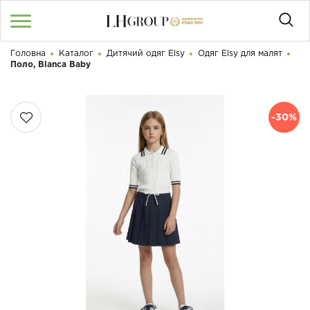
Головна
Каталог
Дитячий одяг Elsy
Одяг Elsy для малят
RU
UA
|
Поло, Blanca Baby
Доброго дня! Що Ви шукаєте?
Увійти
/
Реєстрація
-30%
КАТАЛОГ
050 187 33 33
Графік роботи з 9:00 до 21:00
ПРО НАС
КОНТАКТИ
БЛОГ