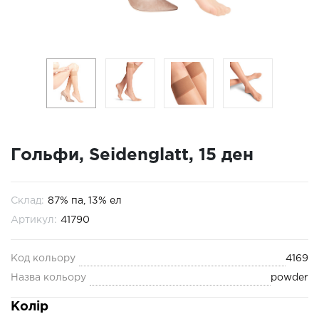
Гольфи, Seidenglatt, 15 ден
Склад:
87% па, 13% ел
Артикул:
41790
Код кольору
4169
Назва кольору
powder
Колір