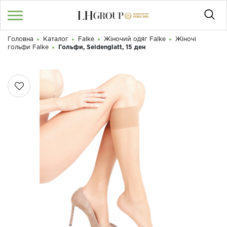
Головна
Каталог
Falke
Жіночий одяг Falke
Жіночі
RU
UA
|
гольфи Falke
Гольфи, Seidenglatt, 15 ден
Доброго дня! Що Ви шукаєте?
Увійти
/
Реєстрація
КАТАЛОГ
050 187 33 33
Графік роботи з 9:00 до 21:00
ПРО НАС
КОНТАКТИ
БЛОГ