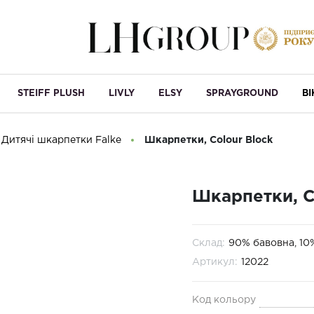
STEIFF PLUSH
LIVLY
ELSY
SPRAYGROUND
B
Дитячі шкарпетки Falke
Шкарпетки, Colour Block
Шкарпетки, C
Склад:
90% бавовна, 10
Артикул:
12022
Код кольору