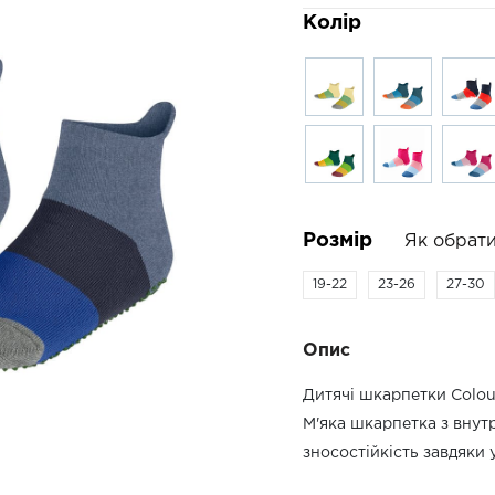
Колір
Розмір
Як обрати
19-22
23-26
27-30
Опис
Дитячі шкарпетки Colou
М'яка шкарпетка з внут
зносостійкість завдяки 