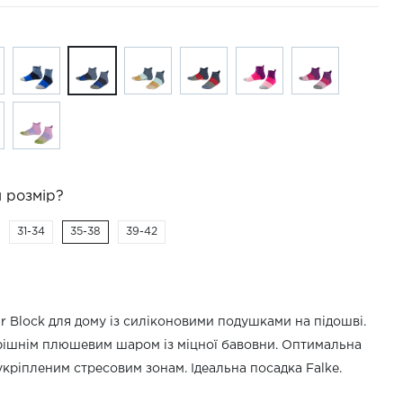
 розмір?
31-34
35-38
39-42
r Block для дому із силіконовими подушками на підошві.
рішнім плюшевим шаром із міцної бавовни. Оптимальна
укріпленим стресовим зонам. Ідеальна посадка Falke.