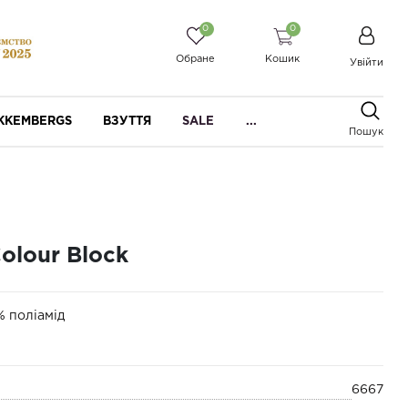
0
0
Обране
Кошик
Увійти
IKKEMBERGS
ВЗУТТЯ
SALE
...
Пошук
olour Block
% поліамід
6667