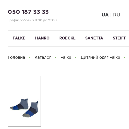
050 187 33 33
UA
|
RU
Графік роботи з 9:00 до 21:00
FALKE
HANRO
ROECKL
SANETTA
STEIFF
Головна
Каталог
Falke
Дитячий одяг Falke
Доброго дня! Що Ви шукаєте?