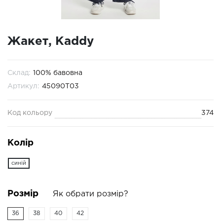
Жакет, Kaddy
Склад:
100% бавовна
Артикул:
45090T03
Код кольору
374
Колір
синій
Розмір
Як обрати розмір?
36
38
40
42