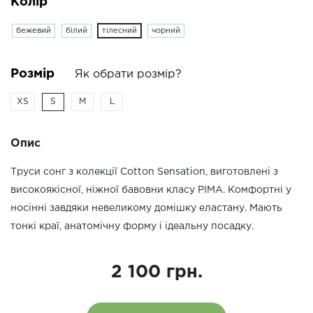
Колір
бежевий
білий
тілесний
чорний
Розмір
Як обрати розмір?
XS
S
M
L
Опис
Труси сонг з колекції Cotton Sensation, виготовлені з
високоякісної, ніжної бавовни класу PIMA. Комфортні у
носінні завдяки невеликому домішку еластану. Мають
тонкі краї, анатомічну форму і ідеальну посадку.
2 100 грн.