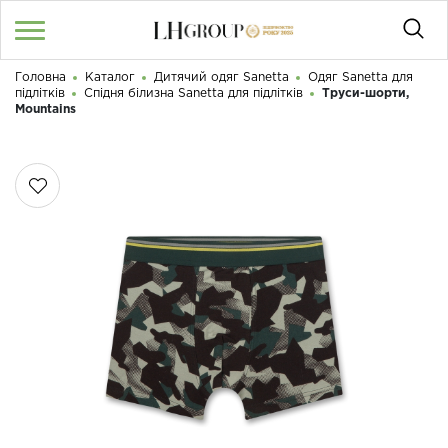
Головна
Каталог
Дитячий одяг Sanetta
Одяг Sanetta для
RU
UA
|
підлітків
Спідня білизна Sanetta для підлітків
Труси-шорти,
Доброго дня! Що Ви шукаєте?
Mountains
Увійти
/
Реєстрація
КАТАЛОГ
050 187 33 33
Графік роботи з 9:00 до 21:00
ПРО НАС
КОНТАКТИ
БЛОГ