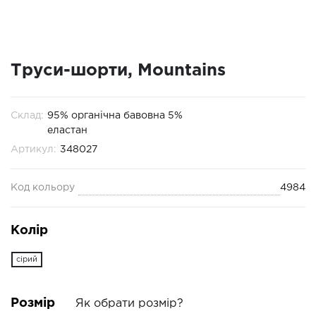
Труси-шорти, Mountains
Склад:
95% органічна бавовна 5%
еластан
Артикул:
348027
Код кольору
4984
Колір
сірий
Розмір
Як обрати розмір?