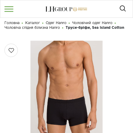
Головна
Каталог
Одяг Hanro
Чоловічий одяг Hanro
RU
UA
|
Чоловіча спідня білизна Hanro
Труси-бріфи, Sea Island Cotton
Доброго дня! Що Ви шукаєте?
Увійти
/
Реєстрація
КАТАЛОГ
050 187 33 33
Графік роботи з 9:00 до 21:00
ПРО НАС
КОНТАКТИ
БЛОГ