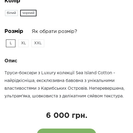
Колір
білий
чорний
Розмір
Як обрати розмір?
L
XL
XXL
Опис
Труси-боксери з Luxury колекції Sea Island Cotton -
найрідкісніша, ексклюзивна бавовна з унікальними
властивостями з Карибських Островів. Неперевершена,
ультрам'яка, шовковиста з делікатним сяйвом текстура.
6 000 грн.