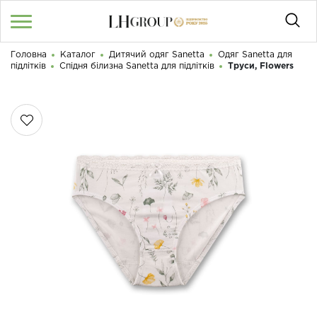
Головна
Каталог
Дитячий одяг Sanetta
Одяг Sanetta для
RU
UA
|
підлітків
Спідня білизна Sanetta для підлітків
Труси, Flowers
Доброго дня! Що Ви шукаєте?
Увійти
/
Реєстрація
КАТАЛОГ
050 187 33 33
Графік роботи з 9:00 до 21:00
ПРО НАС
КОНТАКТИ
БЛОГ