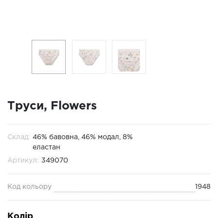
Труси, Flowers
Склад:
46% бавовна, 46% модал, 8%
еластан
Артикул:
349070
Код кольору
1948
Колір