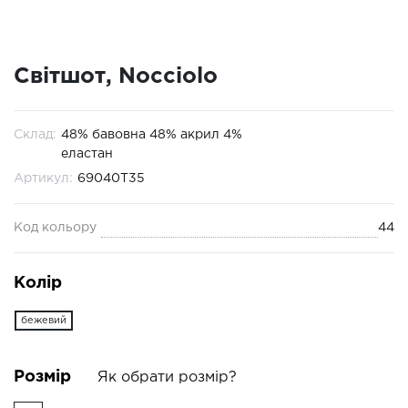
Світшот, Nocciolo
Склад:
48% бавовна 48% акрил 4%
еластан
Артикул:
69040T35
Код кольору
44
Колір
бежевий
Розмір
Як обрати розмір?