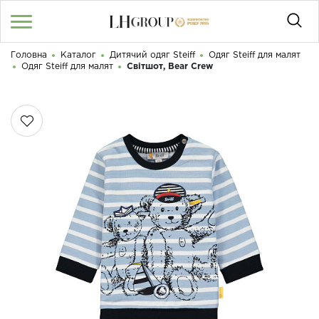
Головна
Каталог
Дитячий одяг Steiff
Одяг Steiff для малят
RU
UA
|
Одяг Steiff для малят
Світшот, Bear Crew
Доброго дня! Що Ви шукаєте?
Увійти
/
Реєстрація
КАТАЛОГ
050 187 33 33
Графік роботи з 9:00 до 21:00
ПРО НАС
КОНТАКТИ
БЛОГ