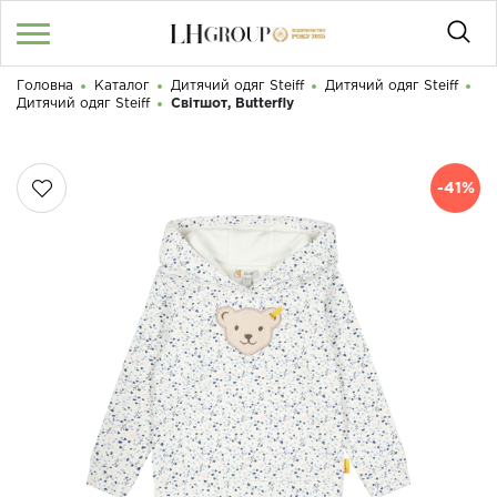
Головна
Каталог
Дитячий одяг Steiff
Дитячий одяг Steiff
RU
UA
|
Дитячий одяг Steiff
Світшот, Butterfly
Доброго дня! Що Ви шукаєте?
Увійти
/
Реєстрація
-41%
КАТАЛОГ
050 187 33 33
Графік роботи з 9:00 до 21:00
ПРО НАС
КОНТАКТИ
БЛОГ