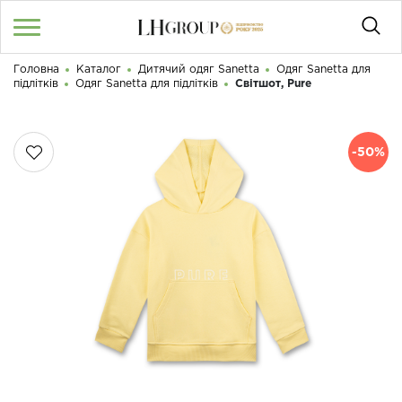
Головна
Каталог
Дитячий одяг Sanetta
Одяг Sanetta для
RU
UA
|
підлітків
Одяг Sanetta для підлітків
Світшот, Pure
Доброго дня! Що Ви шукаєте?
Увійти
/
Реєстрація
-50%
КАТАЛОГ
050 187 33 33
Графік роботи з 9:00 до 21:00
ПРО НАС
КОНТАКТИ
БЛОГ