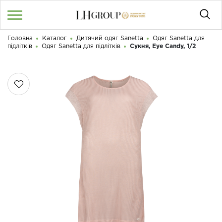
Головна
Каталог
Дитячий одяг Sanetta
Одяг Sanetta для
RU
UA
|
підлітків
Одяг Sanetta для підлітків
Сукня, Eye Candy, 1/2
Доброго дня! Що Ви шукаєте?
Увійти
/
Реєстрація
КАТАЛОГ
050 187 33 33
Графік роботи з 9:00 до 21:00
ПРО НАС
КОНТАКТИ
БЛОГ