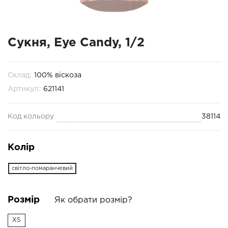
Сукня, Eye Candy, 1/2
Склад:
100% віскоза
Артикул:
621141
Код кольору
38114
Колір
світло-помаранчевий
Розмір
Як обрати розмір?
XS