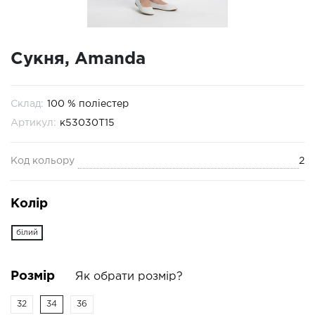
Сукня, Amanda
Склад:
100 % поліестер
Артикул:
к53030T15
Код кольору
2
Колір
білий
Розмір
Як обрати розмір?
32
34
36