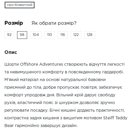
сіро-блакитний
Розмір
Як обрати розмір?
92
98
104
110
116
122
128
Опис
Шорти Offshore Adventures створюють відчуття легкості
та невимушеного комфорту в повсякденному гардеробі.
М’який матеріал на основі натуральної бавовни
приємний до тіла, добре пропускає повітря, забезпечує
комфорт упродовж дня. Вільний крій дарує свободу
рухів, еластичний пояс зі шнурком дозволяє зручно
регулювати посадку. Бічні кишені додають практичності,
контрастна задня кишеня з вишитим мотивом Steiff Teddy
Bear гармонійно завершує дизайн.