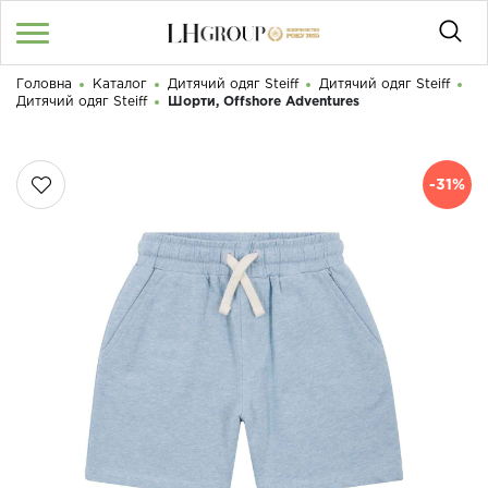
Головна
Каталог
Дитячий одяг Steiff
Дитячий одяг Steiff
RU
UA
|
Дитячий одяг Steiff
Шорти, Offshore Adventures
Доброго дня! Що Ви шукаєте?
Увійти
/
Реєстрація
-31%
КАТАЛОГ
050 187 33 33
Графік роботи з 9:00 до 21:00
ПРО НАС
КОНТАКТИ
БЛОГ