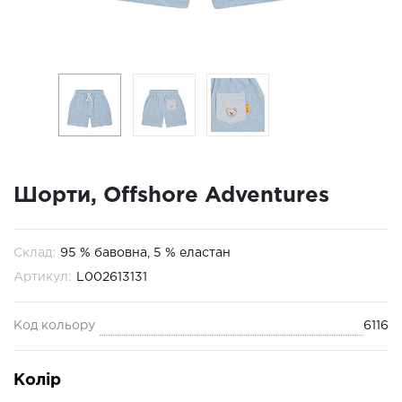
Шорти, Offshore Adventures
Склад:
95 % бавовна, 5 % еластан
Артикул:
L002613131
Код кольору
6116
Колір