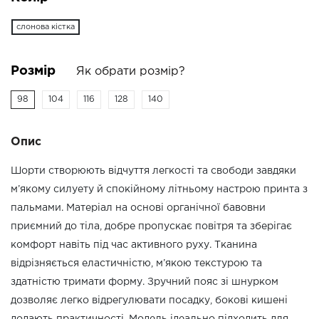
слонова кістка
Розмір
Як обрати розмір?
98
104
116
128
140
Опис
Шорти створюють відчуття легкості та свободи завдяки
м’якому силуету й спокійному літньому настрою принта з
пальмами. Матеріал на основі органічної бавовни
приємний до тіла, добре пропускає повітря та зберігає
комфорт навіть під час активного руху. Тканина
відрізняється еластичністю, м’якою текстурою та
здатністю тримати форму. Зручний пояс зі шнурком
дозволяє легко відрегулювати посадку, бокові кишені