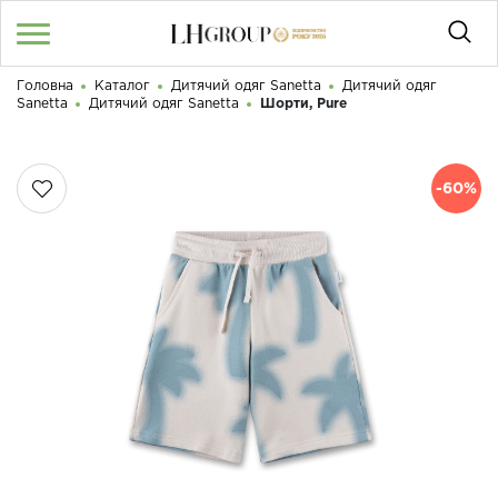
Головна
Каталог
Дитячий одяг Sanetta
Дитячий одяг
RU
UA
|
Sanetta
Дитячий одяг Sanetta
Шорти, Pure
Доброго дня! Що Ви шукаєте?
Увійти
/
Реєстрація
-60%
КАТАЛОГ
050 187 33 33
Графік роботи з 9:00 до 21:00
ПРО НАС
КОНТАКТИ
БЛОГ