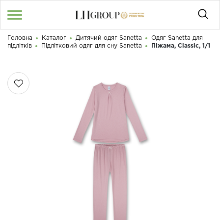
Головна
Каталог
Дитячий одяг Sanetta
Одяг Sanetta для
RU
UA
|
підлітків
Підлітковий одяг для сну Sanetta
Піжама, Classic, 1/1
Доброго дня! Що Ви шукаєте?
Увійти
/
Реєстрація
КАТАЛОГ
050 187 33 33
Графік роботи з 9:00 до 21:00
ПРО НАС
КОНТАКТИ
БЛОГ