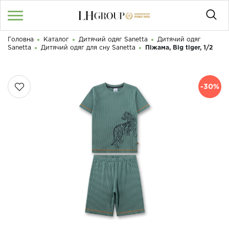
Головна
Каталог
Дитячий одяг Sanetta
Дитячий одяг
RU
UA
|
Sanetta
Дитячий одяг для сну Sanetta
Піжама, Big tiger, 1/2
Доброго дня! Що Ви шукаєте?
Увійти
/
Реєстрація
-30%
КАТАЛОГ
050 187 33 33
Графік роботи з 9:00 до 21:00
ПРО НАС
КОНТАКТИ
БЛОГ