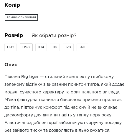
Колір
темно-оливковий
Розмір
Як обрати розмір?
092
098
104
116
128
140
Опис
Піжама Big tiger — стильний комплект у глибокому
зеленому відтінку з виразним принтом тигра, який додає
моделі сучасного характеру та оригінального вигляду.
М’яка фактурна тканина з бавовною приємно прилягає
до тіла, підтримує комфорт під час сну й не викликає
дискомфорту для дитини навіть у теплу пору року.
Еластичні оздоблені краї забезпечують зручну посадку
без зайвого тиску та дозволяють вільно рухатися.