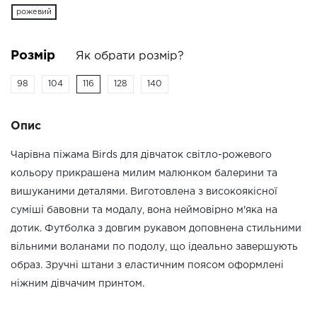
рожевий
Розмір
Як обрати розмір?
98
104
116
128
140
Опис
Чарівна піжама Birds для дівчаток світло-рожевого
кольору прикрашена милим малюнком балерини та
вишуканими деталями. Виготовлена з високоякісної
суміші бавовни та модалу, вона неймовірно м'яка на
дотик. Футболка з довгим рукавом доповнена стильними
вільними воланами по подолу, що ідеально завершують
образ. Зручні штани з еластичним поясом оформлені
ніжним дівчачим принтом.