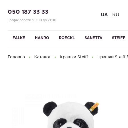
050 187 33 33
UA
|
RU
Графік роботи з 9:00 до 21:00
FALKE
HANRO
ROECKL
SANETTA
STEIFF
Головна
Каталог
Іграшки Steiff
Іграшки Steiff
Доброго дня! Що Ви шукаєте?