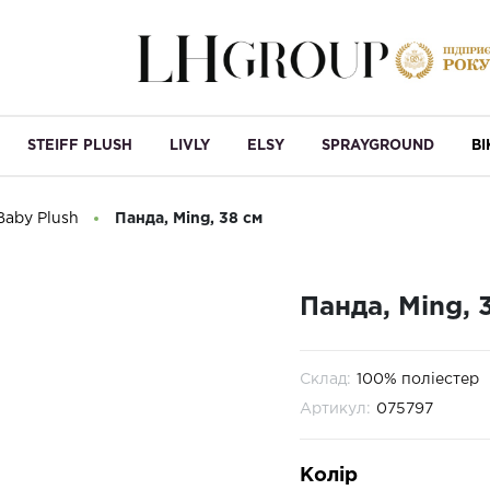
STEIFF PLUSH
LIVLY
ELSY
SPRAYGROUND
B
 Baby Plush
Панда, Ming, 38 см
Панда, Ming, 
Склад:
100% поліестер
Артикул:
075797
Колір