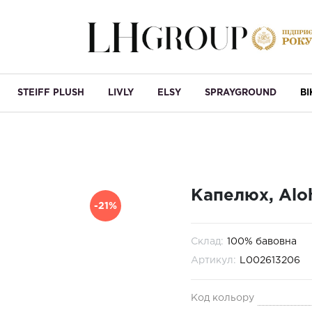
STEIFF PLUSH
LIVLY
ELSY
SPRAYGROUND
B
Капелюх, Alo
-21%
Склад:
100% бавовна
Артикул:
L002613206
Код кольору