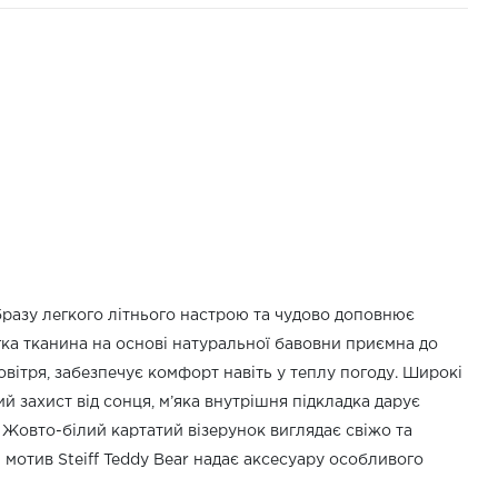
разу легкого літнього настрою та чудово доповнює
гка тканина на основі натуральної бавовни приємна до
овітря, забезпечує комфорт навіть у теплу погоду. Широкі
 захист від сонця, м’яка внутрішня підкладка дарує
Жовто-білий картатий візерунок виглядає свіжо та
 мотив Steiff Teddy Bear надає аксесуару особливого