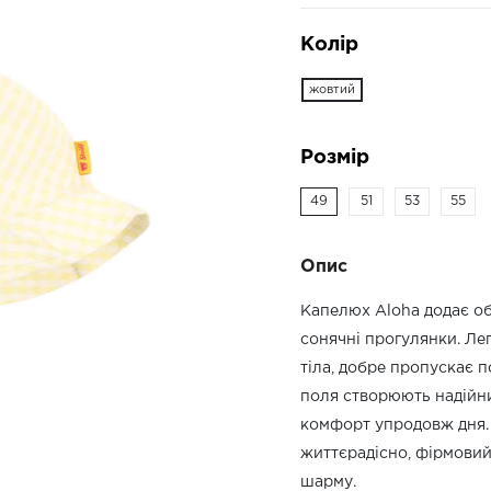
Колір
жовтий
Розмір
49
51
53
55
Опис
Капелюх Aloha додає об
сонячні прогулянки. Ле
тіла, добре пропускає п
поля створюють надійний
комфорт упродовж дня. 
життєрадісно, фірмовий
шарму.