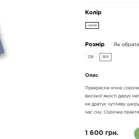
Колір
синій
Розмір
Як обрати
128
164
Опис
Прекрасна нічна сорочк
високої якості дарує н
не дратує чутливу шкіру
час сну. Сорочка практи
1 600 грн.