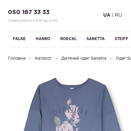
050 187 33 33
UA
|
RU
Графік роботи з 9:00 до 21:00
FALKE
HANRO
ROECKL
SANETTA
STEIFF
Головна
Каталог
Дитячий одяг Sanetta
Одяг Sa
Доброго дня! Що Ви шукаєте?