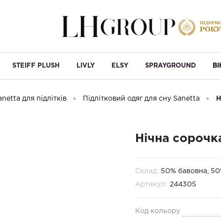
STEIFF PLUSH
LIVLY
ELSY
SPRAYGROUND
B
netta для підлітків
Підлітковий одяг для сну Sanetta
Н
Нічна сорочка
Склад:
50% бавовна, 5
Артикул:
244305
Код кольору