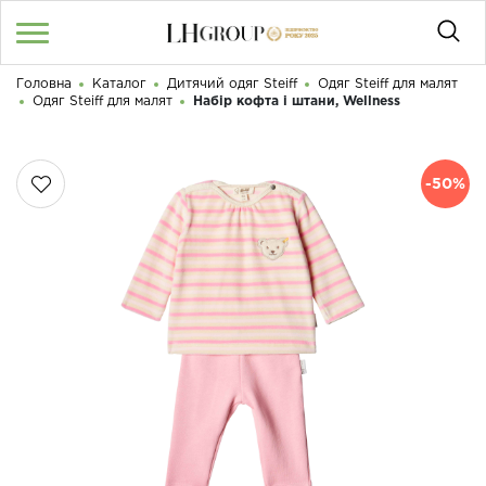
Головна
Каталог
Дитячий одяг Steiff
Одяг Steiff для малят
RU
UA
|
Одяг Steiff для малят
Набір кофта і штани, Wellness
Доброго дня! Що Ви шукаєте?
Увійти
/
Реєстрація
-50%
КАТАЛОГ
050 187 33 33
Графік роботи з 9:00 до 21:00
ПРО НАС
КОНТАКТИ
БЛОГ