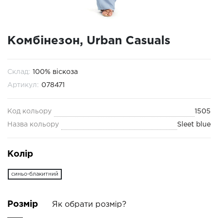
Комбінезон, Urban Casuals
Склад:
100% віскоза
Артикул:
078471
Код кольору
1505
Назва кольору
Sleet blue
Колір
синьо-блакитний
Розмір
Як обрати розмір?