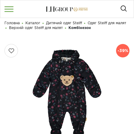
Головна
Каталог
Дитячий одяг Steiff
Одяг Steiff для малят
RU
UA
|
Верхній одяг Steiff для малят
Комбінезон
Доброго дня! Що Ви шукаєте?
Увійти
/
Реєстрація
-39%
КАТАЛОГ
050 187 33 33
Графік роботи з 9:00 до 21:00
ПРО НАС
КОНТАКТИ
БЛОГ