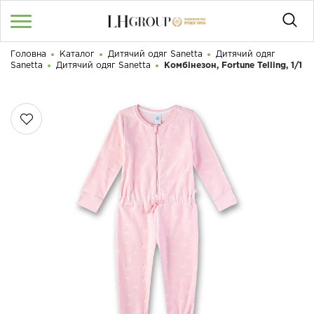
Головна
Каталог
Дитячий одяг Sanetta
Дитячий одяг
RU
UA
|
Sanetta
Дитячий одяг Sanetta
Комбінезон, Fortune Telling, 1/1
Доброго дня! Що Ви шукаєте?
Увійти
/
Реєстрація
КАТАЛОГ
050 187 33 33
Графік роботи з 9:00 до 21:00
ПРО НАС
КОНТАКТИ
БЛОГ