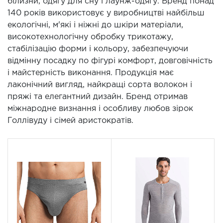
білизни, одягу для сну і лаунж-одягу. Бренд понад
140 років використовує у виробництві найбільш
екологічні, м'які і ніжні до шкіри матеріали,
високотехнологічну обробку трикотажу,
стабілізацію форми і кольору, забезпечуючи
відмінну посадку по фігурі комфорт, довговічність
і майстерність виконання. Продукція має
лаконічний вигляд, найкращі сорта волокон і
пряжі та елегантний дизайн. Бренд отримав
міжнародне визнання і особливу любов зірок
Голлівуду і сімей аристократів.