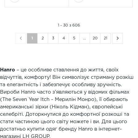
1 - 30 з 606
1
2
3
4
5
...
20
21
Hanro
– це особливе ставлення до життя, своїх
відчуттів, комфорту! Він символізує стриману розкіш
та елегантність і забезпечує особливу зручність.
Вироби Hanro часто з’являються у відомих фільмах
(The Seven Year Itch - Мерилін Монро), її обирають
американські зірки (Ніколь Кідман), європейські
селебріті. Доторкнутися до комфортної розкоші та
стати частиною цього світу можете і ви. Для цього
достатньо купити одяг бренду Hanro в інтернет-
магазині LH GROUP.