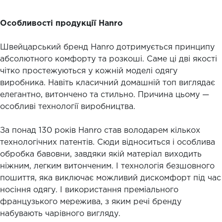
Особливості продукції Hanro
Швейцарський бренд Hanro дотримується принципу
абсолютного комфорту та розкоші. Саме ці дві якості
чітко простежуються у кожній моделі одягу
виробника. Навіть класичний домашній топ виглядає
елегантно, витончено та стильно. Причина цьому —
особливі технології виробництва.
За понад 130 років Hanro став володарем кількох
технологічних патентів. Сюди відноситься і особлива
обробка бавовни, завдяки якій матеріал виходить
ніжним, легким витонченим. І технологія безшовного
пошиття, яка виключає можливий дискомфорт під час
носіння одягу. І використання преміального
французького мережива, з яким речі бренду
набувають чарівного вигляду.