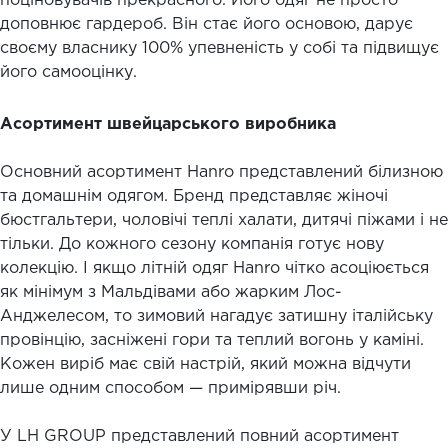
поціновувачів прекрасного. Його одяг не просто
доповнює гардероб. Він стає його основою, дарує
своєму власнику 100% упевненість у собі та підвищує
його самооцінку.
Асортимент швейцарського виробника
Основний асортимент Hanro представлений білизною
та домашнім одягом. Бренд представляє жіночі
бюстгальтери, чоловічі теплі халати, дитячі піжами і не
тільки. До кожного сезону компанія готує нову
колекцію. І якщо літній одяг Hanro чітко асоціюється
як мінімум з Мальдівами або жарким Лос-
Анджелесом, то зимовий нагадує затишну італійську
провінцію, засніжені гори та теплий вогонь у каміні.
Кожен виріб має свій настрій, який можна відчути
лише одним способом — примірявши річ.
У LH GROUP представлений повний асортимент