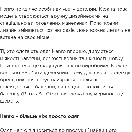
Hanro приділяє особливу увагу деталям. Кожна нова
модель створюється вручну дизайнерами на
спеціально виготовлених манекенах. Початковий
дизайн змінюється сотню разів, доки кожна деталь не
встане на своє місце.
Ті, хто одягають одяг Hanro вперше, дивуються
м'якості бавовни, легкості вовни та ніжності шовку.
Пояснюється це скрупульозністю виробника. Кожне
волокно має бути ідеальним. Тому для своєї продукції
бренд використовує найкращу пряжу зі
швейцарської бавовни, лише довговолокнисту
бавовну (Pima або Giza), високоякісну мериносову
шерсть.
Hanro – більше ніж просто одяг
Одяг Hanro відноситься до продукції найвищого