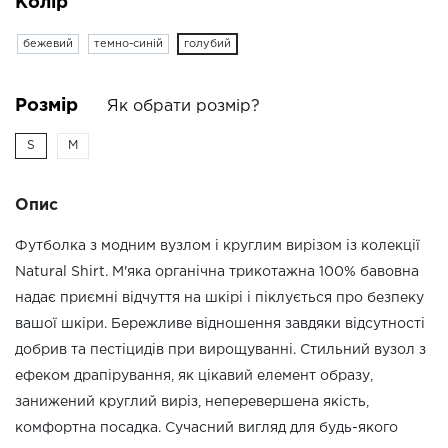
Колір
бежевий
темно-синій
голубий
Розмір
Як обрати розмір?
S
M
Опис
Футболка з модним вузлом і круглим вирізом із колекції
Natural Shirt. М'яка органічна трикотажна 100% бавовна
надає приємні відчуття на шкірі і піклується про безпеку
вашої шкіри. Бережливе відношення завдяки відсутності
добрив та пестіцидів при вирощуванні. Стильний вузол з
ефеком драпірування, як цікавий елемент образу,
занижений круглий виріз, неперевершена якість,
комфортна посадка. Сучасний вигляд для будь-якого