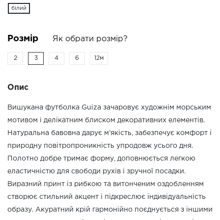
бiлий
Розмір
Як обрати розмір?
2
3
4
6
12м
Опис
Вишукана футболка Guiza зачаровує художнім морським
мотивом і делікатним блиском декоративних елементів.
Натуральна бавовна дарує м’якість, забезпечує комфорт і
природну повітропроникність упродовж усього дня.
Полотно добре тримає форму, доповнюється легкою
еластичністю для свободи рухів і зручної посадки.
Виразний принт із рибкою та витонченим оздобленням
створює стильний акцент і підкреслює індивідуальність
образу. Акуратний крій гармонійно поєднується з іншими