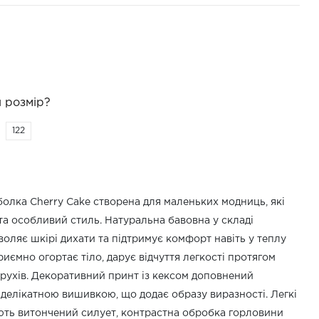
 розмір?
122
олка Cherry Cake створена для маленьких модниць, які
 та особливий стиль. Натуральна бавовна у складі
зволяє шкірі дихати та підтримує комфорт навіть у теплу
риємно огортає тіло, дарує відчуття легкості протягом
є рухів. Декоративний принт із кексом доповнений
делікатною вишивкою, що додає образу виразності. Легкі
ть витончений силует, контрастна обробка горловини