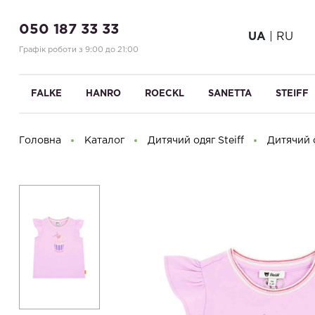
050 187 33 33
UA
|
RU
Графік роботи з 9:00 до 21:00
FALKE
HANRO
ROECKL
SANETTA
STEIFF
Головна
Каталог
Дитячий одяг Steiff
Дитячий о
Доброго дня! Що Ви шукаєте?