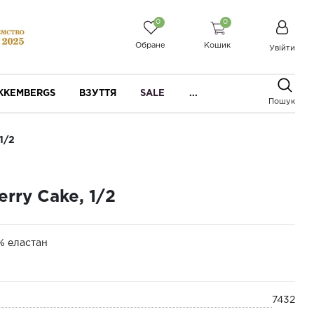
0
0
Обране
Кошик
Увійти
IKKEMBERGS
ВЗУТТЯ
SALE
...
Пошук
1/2
rry Cake, 1/2
% еластан
7432