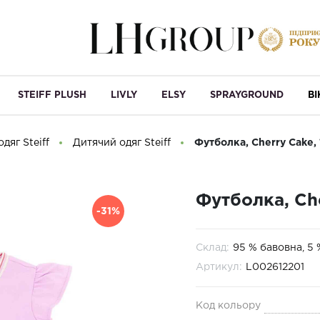
STEIFF PLUSH
LIVLY
ELSY
SPRAYGROUND
B
дяг Steiff
Дитячий одяг Steiff
Футболка, Cherry Cake, 
Футболка, Che
-31%
Склад:
95 % бавовна, 5 
Артикул:
L002612201
Код кольору