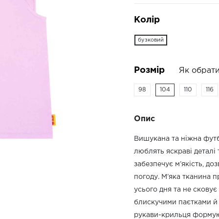
Колір
бузковий
Розмір
Як обрати
98
104
110
116
Опис
Вишукана та ніжна футб
люблять яскраві деталі
забезпечує м’якість, до
погоду. М’яка тканина п
усього дня та не скову
блискучими паєтками й 
рукави-крильця формую