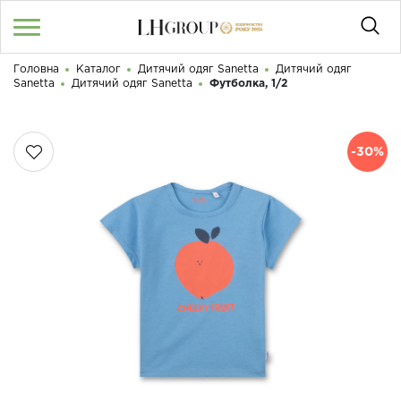
Головна
Каталог
Дитячий одяг Sanetta
Дитячий одяг
RU
UA
|
Sanetta
Дитячий одяг Sanetta
Футболка, 1/2
Доброго дня! Що Ви шукаєте?
Увійти
/
Реєстрація
-30%
КАТАЛОГ
050 187 33 33
Графік роботи з 9:00 до 21:00
ПРО НАС
КОНТАКТИ
БЛОГ